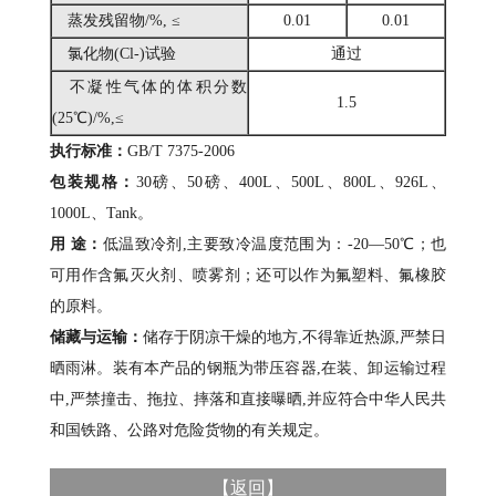
蒸发残留物/%, ≤
0.01
0.01
氯化物(Cl-)试验
通过
不凝性气体的体积分数
1.5
(25℃)/%,≤
执行标准：
GB/T 7375-2006
包装规格：
30磅、50磅、400L、500L、800L、926L、
1000L、Tank。
用 途：
低温致冷剂,主要致冷温度范围为：-20—50℃；也
可用作含氟灭火剂、喷雾剂；还可以作为氟塑料、氟橡胶
的原料。
储藏与运输：
储存于阴凉干燥的地方,不得靠近热源,严禁日
晒雨淋。装有本产品的钢瓶为带压容器,在装、卸运输过程
中,严禁撞击、拖拉、摔落和直接曝晒,并应符合中华人民共
和国铁路、公路对危险货物的有关规定。
【
返回
】