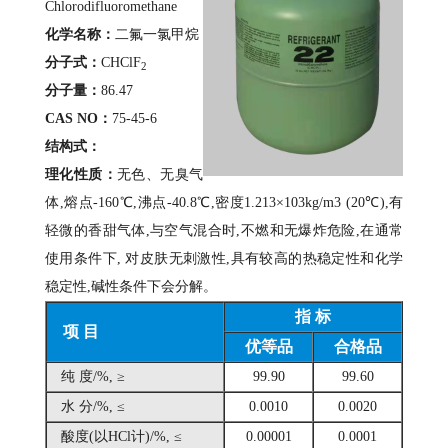
Chlorodifluoromethane
化学名称：
二氟一氯甲烷
分子式：
CHClF
2
分子量：
86.47
CAS NO：
75-45-6
结构式：
理化性质：
无色、无臭气
体,熔点-160℃,沸点-40.8℃,密度1.213×103kg/m3 (20℃),有
轻微的香甜气体,与空气混合时,不燃和无爆炸危险,在通常
使用条件下, 对皮肤无刺激性,具有较高的热稳定性和化学
稳定性,碱性条件下会分解。
指 标
项 目
优等品
合格品
纯 度/%, ≥
99.90
99.60
水 分/%, ≤
0.0010
0.0020
酸度(以HCl计)/%, ≤
0.00001
0.0001